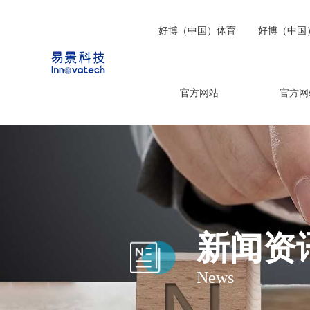
好博（中国）体育
好博（中国
·官方网站
·官方网
新闻资
News