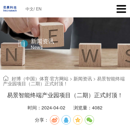
中文
/
EN
新闻资讯
News
好博（中国）体育·官方网站
>
新闻资讯
>
易景智能终端
产业园项目（二期）正式封顶！
易景智能终端产业园项目（二期）正式封顶！
时间：2024-04-02
浏览量：4082
分享：