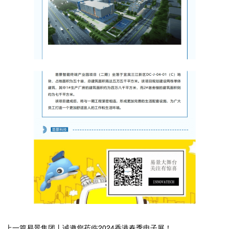
上一篇易景集团丨诚邀您莅临2024香港春季电子展！